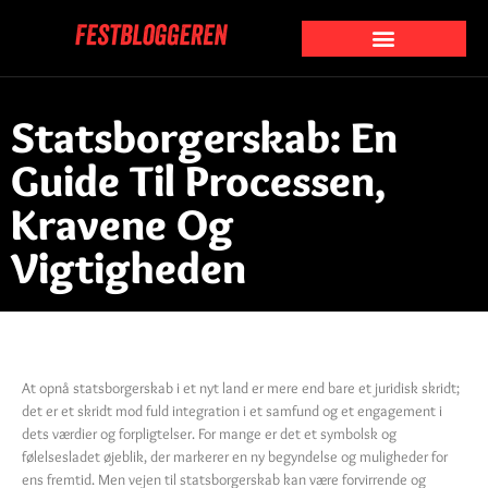
Statsborgerskab: En
Guide Til Processen,
Kravene Og
Vigtigheden
At opnå statsborgerskab i et nyt land er mere end bare et juridisk skridt;
det er et skridt mod fuld integration i et samfund og et engagement i
dets værdier og forpligtelser. For mange er det et symbolsk og
følelsesladet øjeblik, der markerer en ny begyndelse og muligheder for
ens fremtid. Men vejen til statsborgerskab kan være forvirrende og