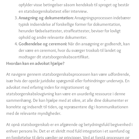
opfylder visse betingelser såsom kendskab til sproget og består
en statsborgerskabstest eller interview.
Ansøgning og dokumentation:
Ansøgningsprocessen indebærer
typisk indsendelse af forskellige former for dokumentation,
herunder fødselsattester, straffeattester, beviser for lovligt
ophold og andre relevante dokumenter.
Godkendelse og ceremoni:
Når din ansøgning er godkendt, kan
der være en ceremoni, hvor du sværger troskab til landet og
modtager dit statsborgerskabscertifikat.
Hvordan kan en advokat hjælpe?
At navigere gennem statsborgerskabsprocessen kan være udfordrende,
især hvis der opstår juridiske spørgsmål eller forhindringer undervejs. En
advokat med erfaring inden for migrationsret og
statsborgerskabslovgivning kan være en uvurderlig ressource i denne
sammenhæng. De kan hjælpe med at sikre, at alle dine dokumenter er
korrekte og indsendt til tiden, og repræsentere dig i kommunikationen
med de relevante myndigheder.
At opnå statsborgerskab er en afgørende og betydningsfuld begivenhed i
enhver persons liv. Det er et skridt mod fuld integration i et samfund og
en forpligtelse til dets værdier og principper. Ved at forstå processen og