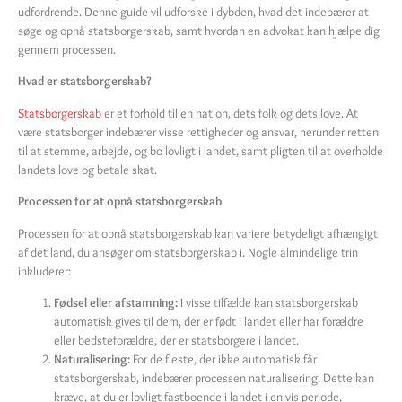
udfordrende. Denne guide vil udforske i dybden, hvad det indebærer at
søge og opnå statsborgerskab, samt hvordan en advokat kan hjælpe dig
gennem processen.
Hvad er statsborgerskab?
Statsborgerskab
er et forhold til en nation, dets folk og dets love. At
være statsborger indebærer visse rettigheder og ansvar, herunder retten
til at stemme, arbejde, og bo lovligt i landet, samt pligten til at overholde
landets love og betale skat.
Processen for at opnå statsborgerskab
Processen for at opnå statsborgerskab kan variere betydeligt afhængigt
af det land, du ansøger om statsborgerskab i. Nogle almindelige trin
inkluderer:
Fødsel eller afstamning:
I visse tilfælde kan statsborgerskab
automatisk gives til dem, der er født i landet eller har forældre
eller bedsteforældre, der er statsborgere i landet.
Naturalisering:
For de fleste, der ikke automatisk får
statsborgerskab, indebærer processen naturalisering. Dette kan
kræve, at du er lovligt fastboende i landet i en vis periode,