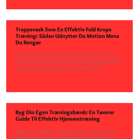
Trappevask Som En Effektiv Fuld Krops
Træning: Sådan Udnytter Du Motion Mens
Du Rengør
Fordele ved trappevask som træning Trappevask er ofte en
overset aktivitet, når det kommer til motion. Men faktisk kan
denne husholdningsopgave være en effektiv fuld
SEE DETAILS
Byg Din Egen Træningsbænk: En Tømrer
Guide Til Effektiv Hjemmetræning
Materialer og Værktøj, du Skal Bruge For at komme i gang
med at bygge din egen træningsbænk, skal du først og