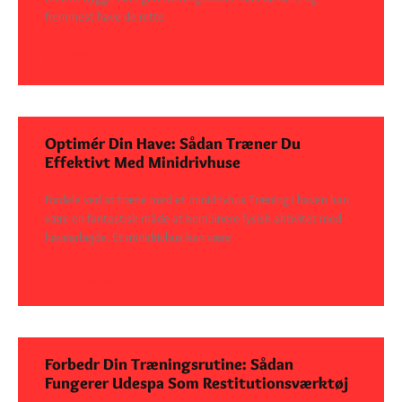
fremmest have de rette
SEE DETAILS
Optimér Din Have: Sådan Træner Du
Effektivt Med Minidrivhuse
Fordele ved at træne med et minidrivhus Træning i haven kan
være en fantastisk måde at kombinere fysisk aktivitet med
havearbejde. Et minidrivhus kan være
SEE DETAILS
Forbedr Din Træningsrutine: Sådan
Fungerer Udespa Som Restitutionsværktøj